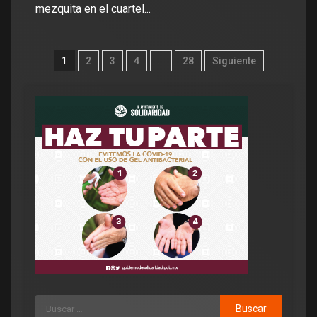
mezquita en el cuartel...
1
2
3
4
…
28
Siguiente