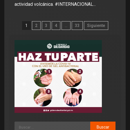
actividad volcánica. #INTERNACIONAL...
1
2
3
4
…
33
Siguiente