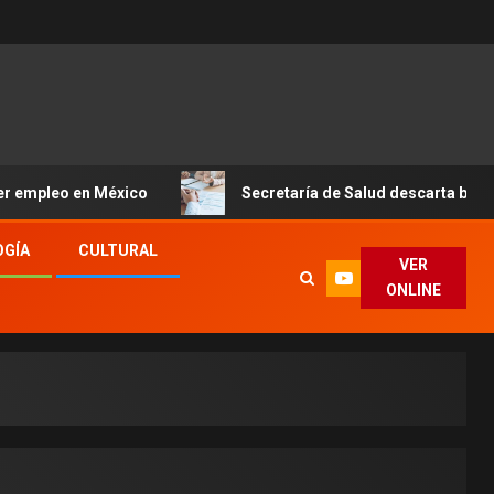
n México
Secretaría de Salud descarta brote activo de c
OGÍA
CULTURAL
VER
ONLINE