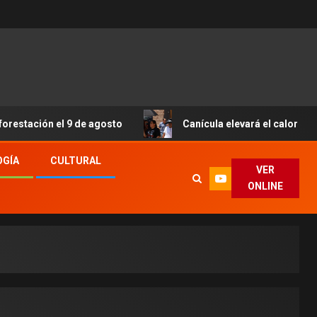
 el 9 de agosto
Canícula elevará el calor y el bochorn
OGÍA
CULTURAL
VER
ONLINE