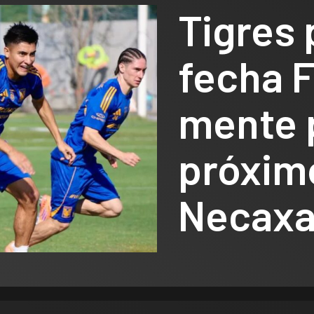
Tigres 
fecha F
mente 
próximo
Necax